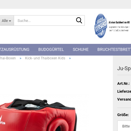
Suche...
Alle
TZAUSRÜSTUNG
BUDOGÜRTEL
SCHUHE
BRUCHTESTBRET
»
»
Thai-Boxen
Kick- und Thaiboxen Kids
Ju-Sp
Art.Nr.:
Lieferze
Versand
Größe: