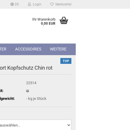
DE
Login
Merkzettel
Ihr Warenkorb
0,00 EUR
TER
ACCESSOIRES
WEITERE
TOP
ort Kopfschutz Chin rot
22514
it:
gewicht:
-
kg je Stück