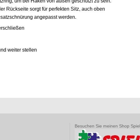
zring, um bei Haken von außen geschützt zu sein.
er Rückseite sorgt für perfekten Sitz, auch oben
usatzschnürung angepasst werden.
erschließen
nd weiter stellen
Besuchen Sie meinen Shop Spie