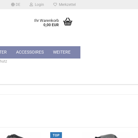
DE
Login
Merkzettel
Ihr Warenkorb
0,00 EUR
TER
ACCESSOIRES
WEITERE
hutz
TOP