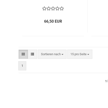
66,50 EUR
Sortieren nach
pro Seite
Sortieren nach
15 pro Seite
1
1