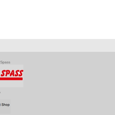
lSpass
p