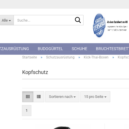
Suche...
Alle
TZAUSRÜSTUNG
BUDOGÜRTEL
SCHUHE
BRUCHTESTBRET
»
»
»
Startseite
Schutzausrüstung
Kick-Thai-Boxen
Kopfsc
Kopfschutz
Sortieren nach
pro Seite
Sortieren nach
15 pro Seite
1