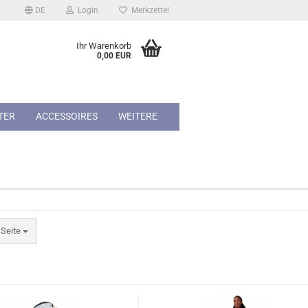
DE
Login
Merkzettel
Ihr Warenkorb
0,00 EUR
TER
ACCESSOIRES
WEITERE
ite
 Seite