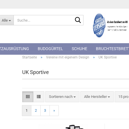
Suche...
Alle
TZAUSRÜSTUNG
BUDOGÜRTEL
SCHUHE
BRUCHTESTBRET
»
»
Startseite
Vereine mit eigenem Design
UK Sportive
UK Sportive
Sortieren nach
pro Se
Sortieren nach
Alle Hersteller
15 pro
1
2
3
»