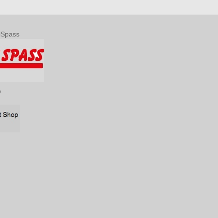
lSpass
p