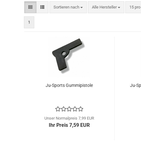
Sortieren nach
pro Se
Sortieren nach
Alle Hersteller
15 pro
1
Ju-Sports Gummipistole
Ju-Sp
Unser Normalpreis 7,99 EUR
Ihr Preis 7,59 EUR