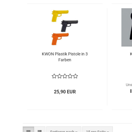
KWON Plastik Pistole in 3
Farben
Uns
25,90 EUR
Sortieren nach
pro Seite
Sortieren nach
15 pro Seite