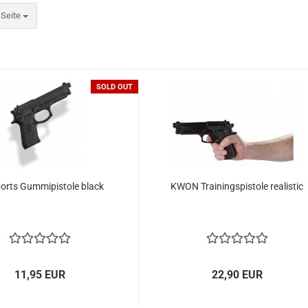
ite
 Seite
SOLD OUT
orts Gummipistole black
KWON Trainingspistole realistic
11,95 EUR
22,90 EUR