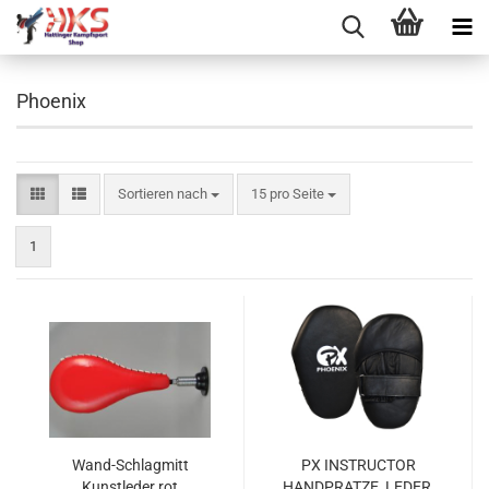
Phoenix
Sortieren nach
pro Seite
Sortieren nach
15 pro Seite
1
Wand-Schlagmitt
PX INSTRUCTOR
Kunstleder rot
HANDPRATZE, LEDER,