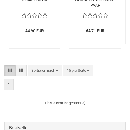
PAAR
44,90 EUR
64,71 EUR
Sortieren nach
pro Seite
Sortieren nach
15 pro Seite
1
1
bis
2
(von insgesamt
2
)
Bestseller