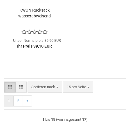
KWON Rucksack
wasserabweisend
Unser Normalpreis 39,90 EUR
Ihr Preis 39,10 EUR
Sortieren nach
pro Seite
Sortieren nach
15 pro Seite
1
2
»
1
bis
15
(von insgesamt
17
)