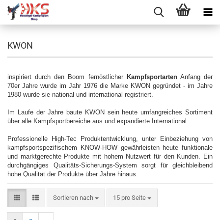
KWON
inspiriert durch den Boom fernöstlicher
Kampfsportarten
Anfang der
70er Jahre wurde im Jahr 1976 die Marke KWON gegründet - im Jahre
1980 wurde sie national und international registriert.
Im Laufe der Jahre baute KWON sein heute umfangreiches Sortiment
über alle Kampfsportbereiche aus und expandierte International.
Professionelle High-Tec Produktentwicklung, unter Einbeziehung von
kampfsportspezifischem KNOW-HOW gewährleisten heute funktionale
und marktgerechte Produkte mit hohem Nutzwert für den Kunden. Ein
durchgängiges Qualitäts-Sicherungs-System sorgt für gleichbleibend
hohe Qualität der Produkte über Jahre hinaus.
Sortieren nach
pro Seite
Sortieren nach
15 pro Seite