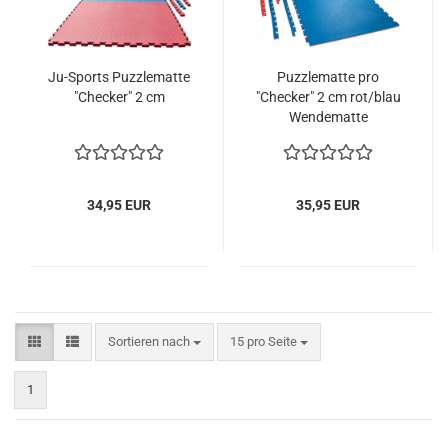
Ju-Sports Puzzlematte
Puzzlematte pro
"Checker" 2 cm
"Checker" 2 cm rot/blau
Wendematte
34,95 EUR
35,95 EUR
Sortieren nach
pro Seite
Sortieren nach
15 pro Seite
1